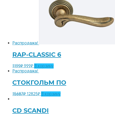
Распродажа!
RAP-CLASSIC 6
1199
₽
999
₽
В корзину
Распродажа!
СТОКГОЛЬМ ПО
15687
₽
12825
₽
В корзину
CD SCANDI