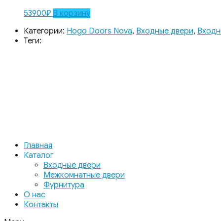
53900
₽
В корзину
Категории:
Hogo Doors Nova
,
Входные двери
,
Входн
Теги:
Главная
Каталог
Входные двери
Межкомнатные двери
Фурнитура
О нас
Контакты