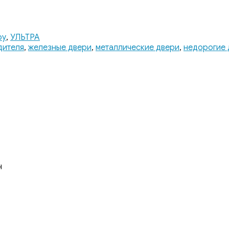
ру
,
УЛЬТРА
дителя
,
железные двери
,
металлические двери
,
недорогие 
н