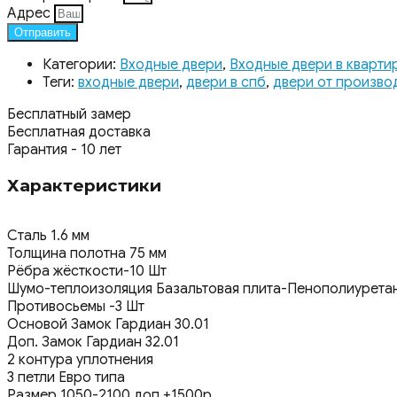
Адрес
Отправить
Категории:
Входные двери
,
Входные двери в кварти
Теги:
входные двери
,
двери в спб
,
двери от произво
Бесплатный замер
Бесплатная доставка
Гарантия - 10 лет
Характеристики
Сталь 1.6 мм
Толщина полотна 75 мм
Рёбра жёсткости-10 Шт
Шумо-теплоизоляция Базальтовая плита-Пенополиурета
Противосьемы -3 Шт
Основой Замок Гардиан 30.01
Доп. Замок Гардиан 32.01
2 контура уплотнения
3 петли Евро типа
Размер 1050-2100 доп.+1500р