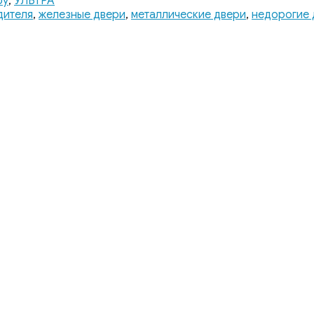
ру
,
УЛЬТРА
дителя
,
железные двери
,
металлические двери
,
недорогие 