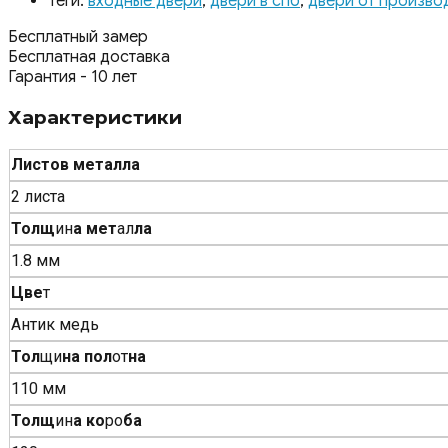
Теги:
входные двери
,
двери в спб
,
двери от произво
Бесплатный замер
Бесплатная доставка
Гарантия - 10 лет
Характеристики
Листов металла
2 листа
Толщ
ин
а мет
ал
ла
1.8 мм
Цве
т
Антик медь
Тол
щи
на пол
от
на
110 мм
Толщ
ин
а ко
ро
ба