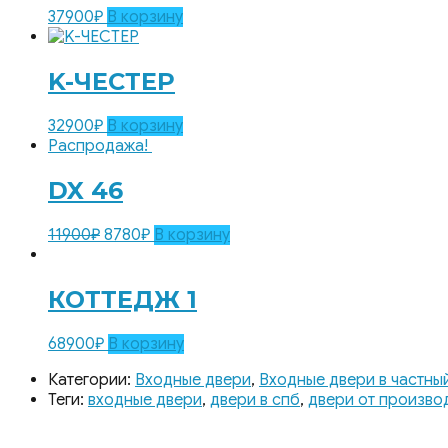
37900
₽
В корзину
K-ЧЕСТЕР
32900
₽
В корзину
Распродажа!
DX 46
11900
₽
8780
₽
В корзину
КОТТЕДЖ 1
68900
₽
В корзину
Категории:
Входные двери
,
Входные двери в частны
Теги:
входные двери
,
двери в спб
,
двери от произво