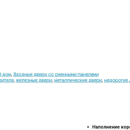
й дом
,
Входные двери со сменными панелями
дителя
,
железные двери
,
металлические двери
,
недорогие 
Наполнение ко