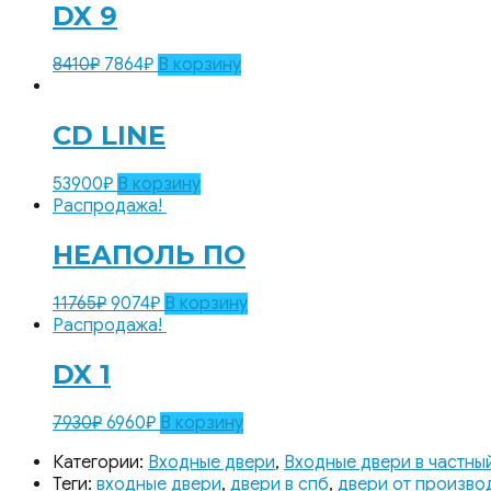
DX 9
8410
₽
7864
₽
В корзину
CD LINE
53900
₽
В корзину
Распродажа!
НЕАПОЛЬ ПО
11765
₽
9074
₽
В корзину
Распродажа!
DX 1
7930
₽
6960
₽
В корзину
Категории:
Входные двери
,
Входные двери в частны
Теги:
входные двери
,
двери в спб
,
двери от произво