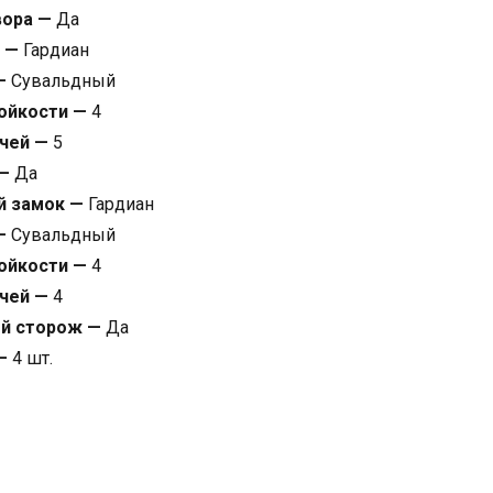
вора —
Да
к —
Гардиан
 —
Сувальдный
ойкости —
4
ючей —
5
 —
Да
й замок —
Гардиан
 —
Сувальдный
ойкости —
4
ючей —
4
ой сторож —
Да
 —
4 шт.