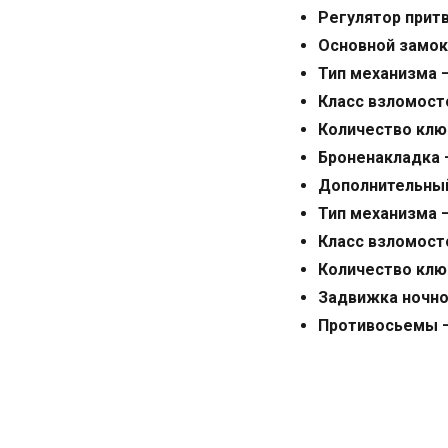
Регулятор прит
Основной замо
Тип механизма
Класс взломост
Количество кл
Броненакладка
Дополнительны
Тип механизма
Класс взломост
Количество кл
Задвижка ночн
Противосьемы