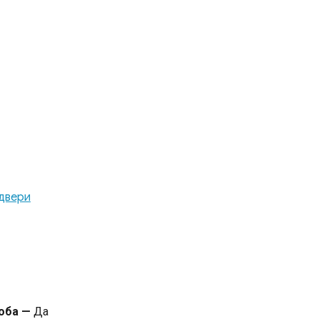
двери
роба —
Да